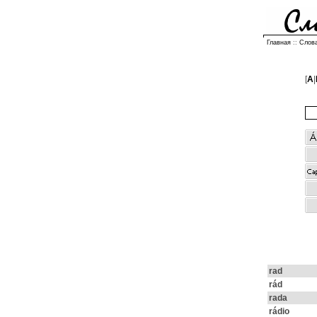
Главная
::
Слов
[
A
|
rad
rád
rada
rádio