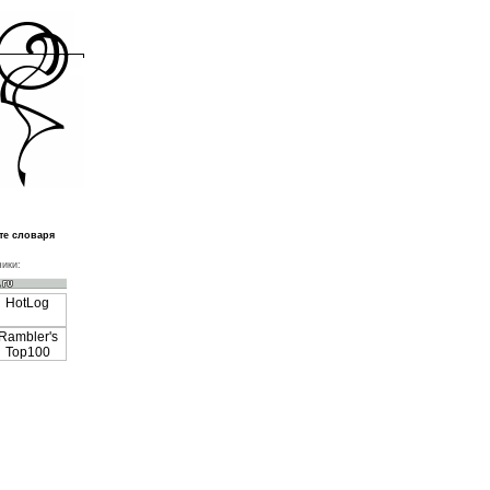
те словаря
ики: