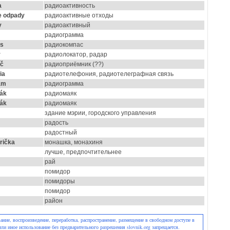
a
радиоактивность
e odpady
радиоактивные отходы
y
радиоактивный
радиограмма
s
радиокомпас
r
радиолокатор, радар
ač
радиоприёмник (??)
ia
радиотелефония, радиотелеграфная связь
am
радиограмма
ják
радиомаяк
ják
радиомаяк
здание мэрии, городского управления
радость
радостный
rička
монашка, монахиня
лучше, предпочтительнее
рай
помидор
помидоры
помидор
район
ние, воспроизведение, переработка, распространение, размещение в свободном доступе в
или иное использование без предварительного разрешения slovnik.org запрещается.