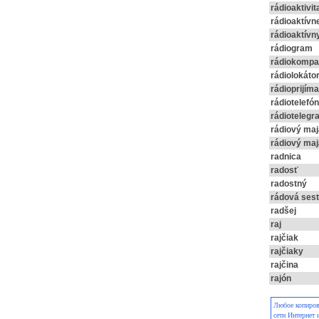
rádioaktivit
rádioaktívn
rádioaktívn
rádiogram
rádiokompa
rádiolokáto
rádioprijím
rádiotelefón
rádiotelegr
rádiový ma
rádiový ma
radnica
radosť
radostný
rádová sest
radšej
raj
rajčiak
rajčiaky
rajčina
rajón
Любое копирова
сети Интернет 