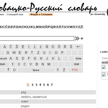
po slovensky
акия
::
Словацкий язык
Форум о Словакии
B
|
C
|
Č
|
D
|
E
|
F
|
G
|
H
|
CH
|
I
|
J
|
K
|
L
|
M
|
N
|
O
|
Ô
|
P
|
Q
|
R
|
S
|
Š
|
T
|
U
|
V
|
W
|
X
|
Y
|
Z
|
Ž
]
о рабо
Cчётч
1
2
3
4
5
6
7
ряд
любить, нравиться
совет
радио