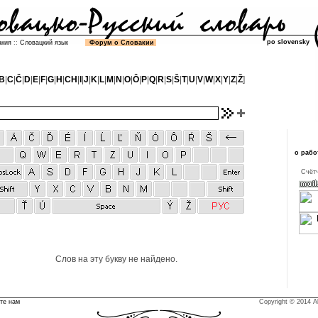
po slovensky
акия
::
Словацкий язык
Форум о Словакии
B
|
C
|
Č
|
D
|
E
|
F
|
G
|
H
|
CH
|
I
|
J
|
K
|
L
|
M
|
N
|
O
|
Ô
|
P
|
Q
|
R
|
S
|
Š
|
T
|
U
|
V
|
W
|
X
|
Y
|
Z
|
Ž
]
о рабо
Cчётч
Слов на эту букву не найдено.
те нам
Copyright © 2014 Al