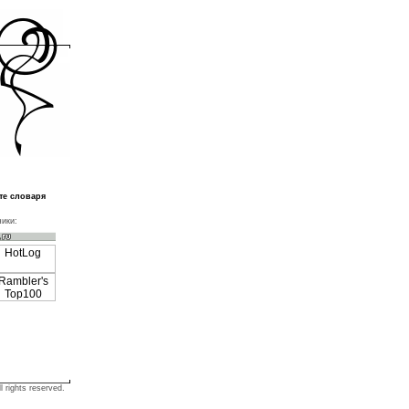
те словаря
ики:
l rights reserved.