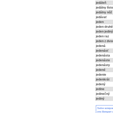
jedáleň
jedálny líst
jedálny nôž
jedávať
jeden
jeden druh
jeden jediný
jeden raz
jeden z dvo
jedená
jedenásť
jedenásta
jedenáste
jedenásty
jedené
jedenie
jedenkrát
jedený
jedine
jedinečný
jediný
Любое копирова
сети Интернет 