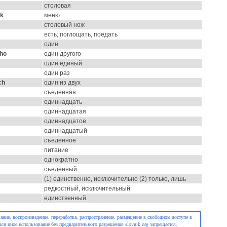
столовая
ok
меню
столовый нож
есть; поглощать, поедать
один
ého
один другого
один единый
один раз
ch
один из двух
съеденная
одиннадцать
одиннадцатая
одиннадцатое
одиннадцатый
съеденное
питание
однократно
съеденный
(1) единственно, исключительно (2) только, лишь
редкостный, исключительный
единственный
ние, воспроизведение, переработка, распространение, размещение в свободном доступе в
или иное использование без предварительного разрешения slovnik.org запрещается.