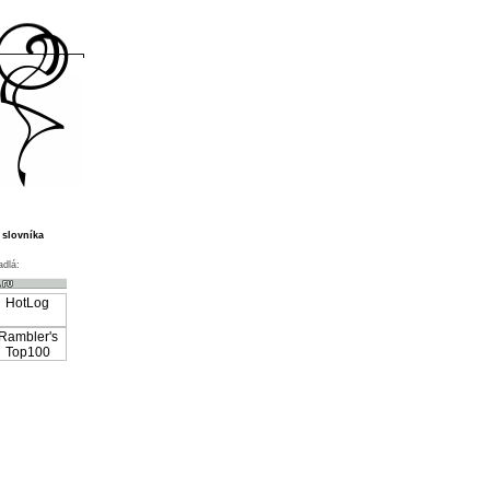
 slovníka
adlá: