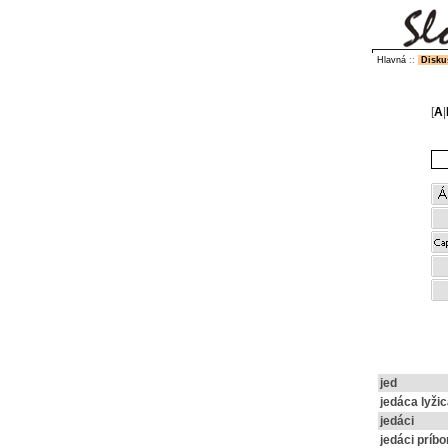
Hlavná
::
Disku
[
A
|
jed
jedáca lyžic
jedáci
jedáci príbo