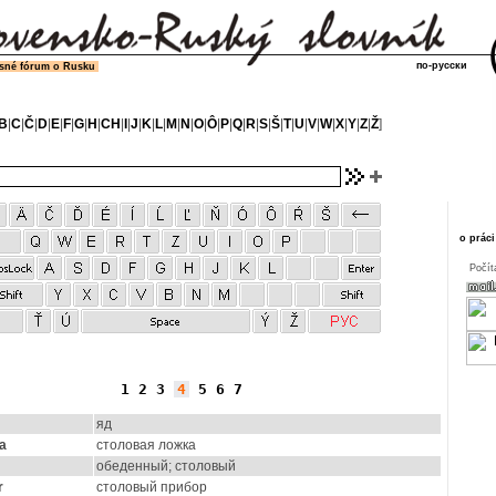
по-русски
sné fórum o Rusku
B
|
C
|
Č
|
D
|
E
|
F
|
G
|
H
|
CH
|
I
|
J
|
K
|
L
|
M
|
N
|
O
|
Ô
|
P
|
Q
|
R
|
S
|
Š
|
T
|
U
|
V
|
W
|
X
|
Y
|
Z
|
Ž
]
o práci
Počít
1
2
3
4
5
6
7
яд
a
столовая ложка
обеденный; столовый
r
столовый прибор