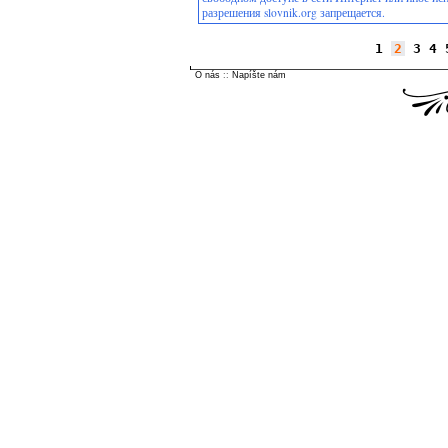
разрешения slovnik.org запрещается.
1
2
3
4
O nás
::
Napíšte nám