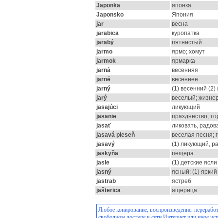
Japonka
японка
Japonsko
Япония
jar
весна
jarabica
куропатка
jarabý
пятнистый
jarmo
ярмо; хомут
jarmok
ярмарка
jarná
весенняя
jarné
весеннее
jarný
(1) весенний (2)
jarý
веселый; жизне
jasajúci
ликующий
jasanie
празднество, то
jasať
ликовать, радов
jasavá pieseň
веселая песня; 
jasavý
(1) ликующий, р
jaskyňa
пещера
jasle
(1) детские ясли
jasný
ясный; (1) яркий
jastrab
ястреб
jašterica
ящерица
Любое копирование, воспроизведение, переработ
свободном доступе в сети Интернет или иное ис