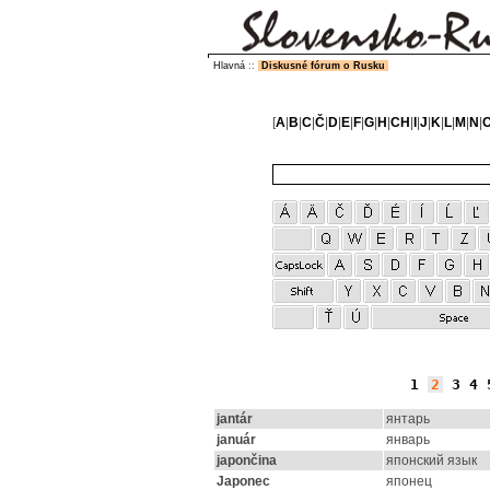
Hlavná
::
Diskusné fórum o Rusku
[
A
|
B
|
C
|
Č
|
D
|
E
|
F
|
G
|
H
|
CH
|
I
|
J
|
K
|
L
|
M
|
N
|
1
2
3
4
jantár
янтарь
január
январь
japončina
японский язык
Japonec
японец