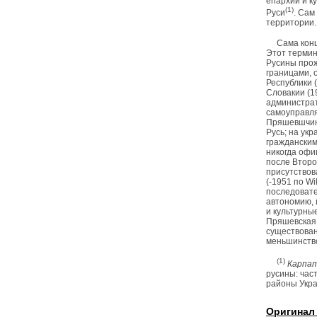
епархии и к
(1)
Руси
. Сам
территории.
Сама кон
Этот термин
Русины про
границами, 
Республики 
Словакии (1
администрат
самоуправля
Пряшевшчина
Русь; на ук
гражданским
никогда офи
после Втор
присутствов
(-1951 по Wi
последовате
автономию, 
и культурны
Пряшевская Р
существован
меньшинств
(1)
Карпат
русины: час
районы Укр
Оригинал 