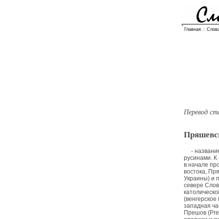
Главная
::
Слов
Перевод ст
Пряшевс
- назван
русинами. К
в начале пр
востока, Пр
Украины) и 
севере Слов
католическо
(венгерское 
западная ча
Прешов (Pre