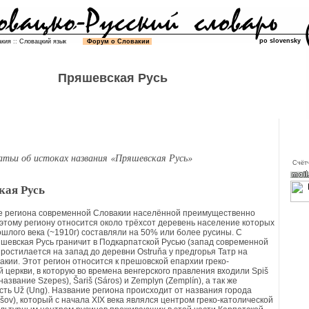
po slovensky
акия
::
Словацкий язык
Форум о Словакии
Пряшевская Русь
атьи об истоках названия «Пряшевская Русь»
Cчётч
кая Русь
ие региона современной Словакии населённой преимущественно
 этому региону относится около трёхсот деревень население которых
ошлого века (~1910г) составляли на 50% или более русины. С
яшевская Русь граничит в Подкарпатской Русью (запад современной
простилается на запад до деревни Ostruňa у предгорья Татр на
акии. Этот регион относится к прешовской епархии греко-
й церкви, в которую во времена венгерского правления входили Spiš
название Szepes), Šariš (Sáros) и Zemplyn (Zemplín), а так же
сть Už (Ung). Название региона происходит от названия города
šov), который с начала XIX века являлся центром греко-католической