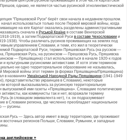
ультурным центром русинов проживающих в этой части Карпатской
 Прешов, однако, не является частью русинской этнолингвистической
цепция "Пряшевской Руси" берёт свои начала в недавнем прошлом.
 начал использоваться только после Первой мировой войны, когда
живающие на юге Карпат оказались разделены административными
оказавшись сначала в
Руськой Країне
в составе Венгерской
(1918-1919), а затем Подкарпатской Руси
в составе Чехословакии
и
919-1938). Чтобы различать русинов проживающих на землях под
ивным управлением Словакии, и теми, кто жил в теоретически
емой Подкарпатской Руси, термин Пряшевская Русь (на русском —
, Пряшевская Русь; на русинском — Прешовска Русь, Пряшивска
раинском — Пряшівщина) стал использоваться в начале 1920-х годов
и и культурными русинскими активистами. И хотя этим термином
циально ни одно территориальное образование не называлась,
ой Мировой войны этот термин (в формах Пряшівщина/Пряшевщина)
ал в названиях
Українськой Народной Рады Пряшівщини
(1941-1949
ki), представительство украинцев в Словакии), некоторые
ли которой высказывались за русинскую территориальную
и выпускаемой ими газеты «Пряшівщина». Словацкие политические
е активисты, как коммунисты так и нет, возражали термину
усь (в словацком эквивалента нет), т.к. он подразумевает
ие в Словакии региона, где численно преобладает национальное
о — русины.
ская Русь
— Здесь автор имеет в виду территорию, где проживают
ти восточных регионов Польши, Словакии, Румынии, и западные
аины.
на английском »