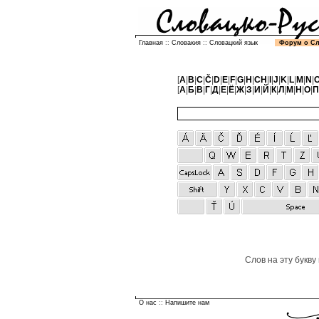
Главная
::
Словакия
::
Словацкий язык
Форум о С
[
A
|
B
|
C
|
Č
|
D
|
E
|
F
|
G
|
H
|
CH
|
I
|
J
|
K
|
L
|
M
|
N
|
[
А
|
Б
|
В
|
Г
|
Д
|
Е
|
Ё
|
Ж
|
З
|
И
|
Й
|
К
|
Л
|
М
|
Н
|
О
|
П
Слов на эту букву
О нас
::
Напишите нам