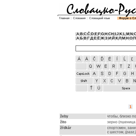
Главная
::
Словакия
::
Словацкий язык
Форум о С
[
A
|
B
|
C
|
Č
|
D
|
E
|
F
|
G
|
H
|
CH
|
I
|
J
|
K
|
L
|
M
|
N
|
[
А
|
Б
|
В
|
Г
|
Д
|
Е
|
Ё
|
Ж
|
З
|
И
|
Й
|
К
|
Л
|
М
|
Н
|
О
|
П
1
žeby
чтобы, близко п
žito
зерно (пшеница 
žŕdkár
спортсмен, зан
с шестом,
(разг.