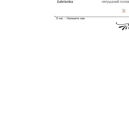
žubrienka
лягушачий голов
1
О нас
::
Напишите нам