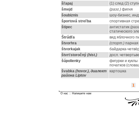
šľapaj
(1) след (2) ступ
šmejd
(разг.)
фигня
šoubiznis
шоу-бизнес, инд
športová streľba
спортивная стр
štipec
антистатик
(разг
статического эл
Štrúdľa
вид яблочного п
štvorhra
(спорт.)
парная 
štvorkajak
байдарка-четвё
štvrťstoročný
(hist.)
досл. четвертьве
šúpolienky
фигурки и куклы 
початков (слов
švabka
(hovor.), диалект
картошка
района Liptov
1
О нас
::
Напишите нам