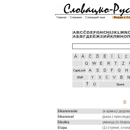
Главная
::
Словакия
::
Словацкий язык
Форум о С
[
A
|
B
|
C
|
Č
|
D
|
E
|
F
|
G
|
H
|
CH
|
I
|
J
|
K
|
L
|
M
|
N
|
[
А
|
Б
|
В
|
Г
|
Д
|
Е
|
Ё
|
Ж
|
З
|
И
|
Й
|
К
|
Л
|
М
|
Н
|
О
|
П
1
šikanovanie
(в армии)
дедов
šikanovať
(разг.)
преследов
šikulka
умница
(о девуш
šľapa
(1) ступня; стоп