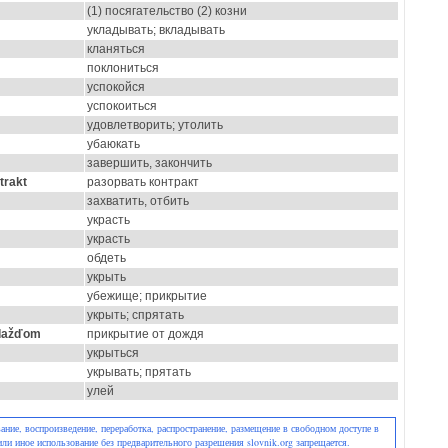
(1) посягательство (2) козни
укладывать; вкладывать
кланяться
поклониться
успокойся
успокоиться
удовлетворить; утолить
убаюкать
завершить, закончить
trakt
разорвать контракт
захватить, отбить
украсть
украсть
обдеть
укрыть
убежище; прикрытие
укрыть; спрятать
 dažďom
прикрытие от дождя
укрыться
укрывать; прятать
улей
ние, воспроизведение, переработка, распространение, размещение в свободном доступе в
или иное использование без предварительного разрешения slovnik.org запрещается.