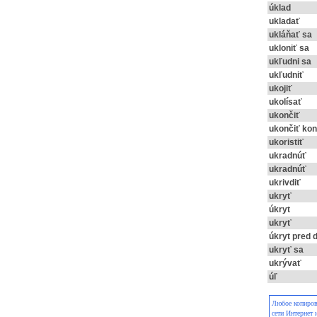
úklad
ukladať
ukláňať sa
ukloniť sa
ukľudni sa
ukľudniť
ukojiť
ukolísať
ukončiť
ukončiť kon
ukoristiť
ukradnúť
ukradnúť
ukrivdiť
ukryť
úkryt
ukryť
úkryt pred
ukryť sa
ukrývať
úľ
Любое копирова
сети Интернет 