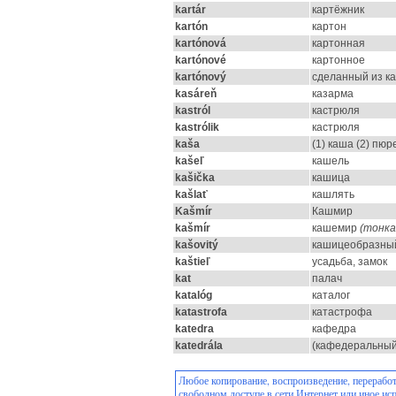
kartár
картёжник
kartón
картон
kartónová
картонная
kartónové
картонное
kartónový
сделанный из ка
kasáreň
казарма
kastról
кастрюля
kastrólik
кастрюля
kaša
(1) каша (2) пюр
kašeľ
кашель
kašička
кашица
kašlať
кашлять
Kašmír
Кашмир
kašmír
кашемир
(тонка
kašovitý
кашицеобразный
kaštieľ
усадьба, замок
kat
палач
katalóg
каталог
katastrofa
катастрофа
katedra
кафедра
katedrála
(кафедеральный
Любое копирование, воспроизведение, переработ
свободном доступе в сети Интернет или иное ис