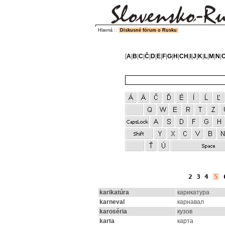
Hlavná
::
Diskusné fórum o Rusku
[
A
|
B
|
C
|
Č
|
D
|
E
|
F
|
G
|
H
|
CH
|
I
|
J
|
K
|
L
|
M
|
N
|
2
3
4
5
karikatúra
карикатура
karneval
карнавал
karoséria
кузов
karta
карта