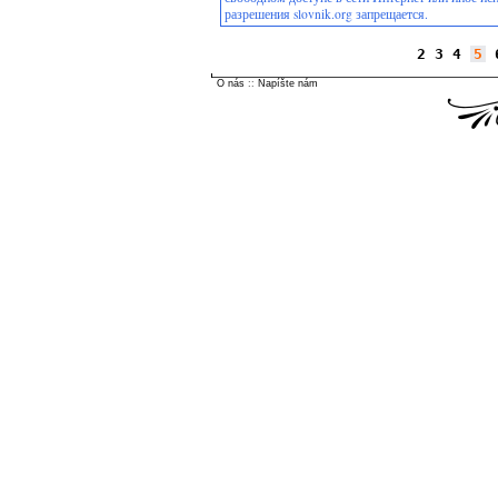
разрешения slovnik.org запрещается.
2
3
4
5
O nás
::
Napíšte nám