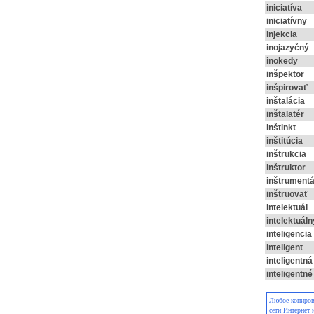
iniciatíva
iniciatívny
injekcia
inojazyčný
inokedy
inšpektor
inšpirovať
inštalácia
inštalatér
inštinkt
inštitúcia
inštrukcia
inštruktor
inštrumentá
inštruovať
intelektuál
intelektuáln
inteligencia
inteligent
inteligentná
inteligentné
Любое копирова
сети Интернет 