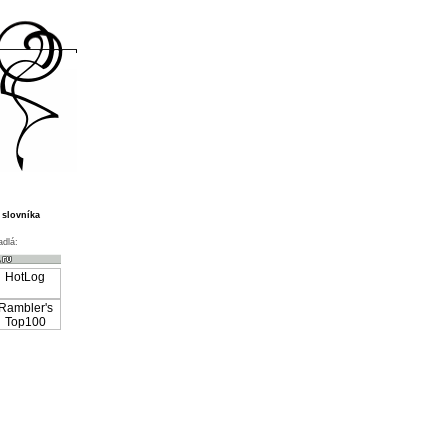
 slovníka
adlá: