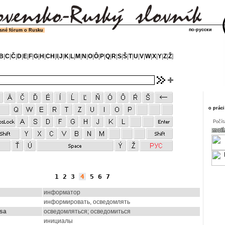
по-русски
sné fórum o Rusku
B
|
C
|
Č
|
D
|
E
|
F
|
G
|
H
|
CH
|
I
|
J
|
K
|
L
|
M
|
N
|
O
|
Ô
|
P
|
Q
|
R
|
S
|
Š
|
T
|
U
|
V
|
W
|
X
|
Y
|
Z
|
Ž
]
o práci
Počít
1
2
3
4
5
6
7
информатор
информировать, осведомлять
 sa
осведомляться; осведомиться
инициалы