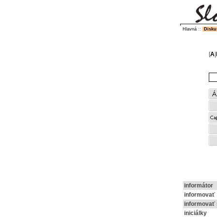
Hlavná
::
Disku
[
A
|
informátor
informovať
informovať
iniciálky