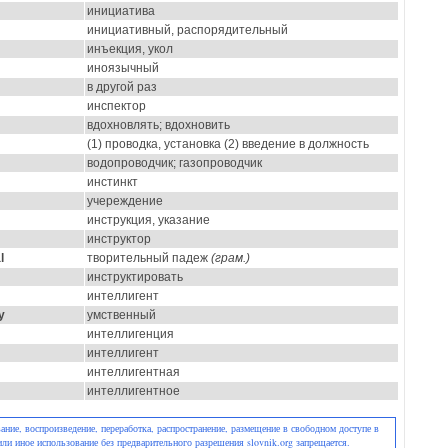
инициатива
инициативный, распорядительный
инъекция, укол
иноязычный
в другой раз
инспектор
вдохновлять; вдохновить
(1) проводка, установка (2) введение в должность
водопроводчик; газопроводчик
инстинкт
учереждение
инструкция, указание
инструктор
l
творительный падеж
(грам.)
инструктировать
интеллигент
y
умственный
интеллигенция
интеллигент
интеллигентная
интеллигентное
ние, воспроизведение, переработка, распространение, размещение в свободном доступе в
или иное использование без предварительного разрешения slovnik.org запрещается.