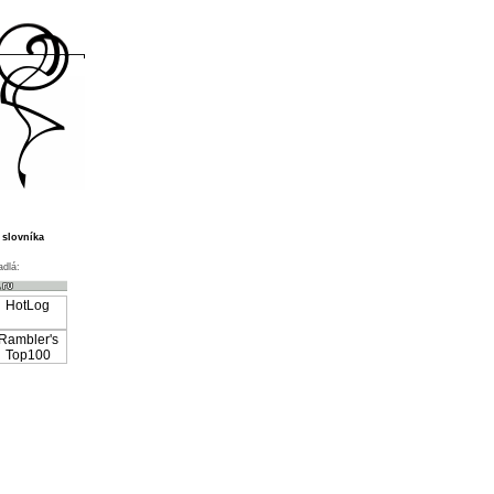
 slovníka
adlá: