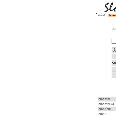
Hlavná
::
Disku
[
A
|
hlásateľ
hlásateľka
hlásenie
hlásiť