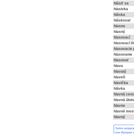
hlásiť sa
hlasivka
hláska
hláskovať
hlasno
hlasný
hlasovací
hlasovací lí
hlasovacie 
hlasovanie
hlasovať
hlava
hlavatý
hlaveň
hlavička
hlávka
hlavná cest
hlavná úloh
hlavne
hlavné mes
hlavný
Любое копирова
сети Интернет 