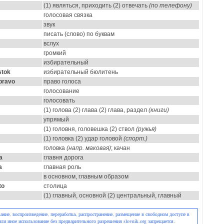
(1) являться, приходить (2) отвечать
(по телефону)
голосовая связка
звук
писать (слово) по буквам
вслух
громкий
избирательный
stok
избирательный бюлитень
pravo
право голоса
голосование
голосовать
(1) голова (2) глава (2) глава, раздел
(книги)
упрямый
(1) головня, головешка (2) ствол
(ружья)
(1) головка (2) удар головой
(спорт.)
головка
(напр. маковая)
; качан
a
главня дорога
a
главная роль
в основном, главным образом
to
столица
(1) главный, основной (2) центральный, главный
ние, воспроизведение, переработка, распространение, размещение в свободном доступе в
или иное использование без предварительного разрешения slovnik.org запрещается.