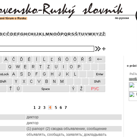
по-русски
sné fórum o Rusku
B
|
C
|
Č
|
D
|
E
|
F
|
G
|
H
|
CH
|
I
|
J
|
K
|
L
|
M
|
N
|
O
|
Ô
|
P
|
Q
|
R
|
S
|
Š
|
T
|
U
|
V
|
W
|
X
|
Y
|
Z
|
Ž
]
o práci
Počít
1
2
3
4
5
6
7
диктор
диктор
(1) рапорт (2) сводка объявление, сообщение
объявлять, сообщать, заявлять; докладывать