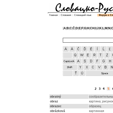
Главная
::
Словакия
::
Словацкий язык
Форум о С
[
A
|
B
|
C
|
Č
|
D
|
E
|
F
|
G
|
H
|
CH
|
I
|
J
|
K
|
L
|
M
|
N
|
2
3
4
5
obratný
сообразительный
obraz
картина; рисуно
obrazec
образец
obrázková
картинная