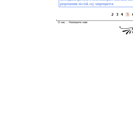
разрешения slovnik.org запрещается.
2
3
4
5
О нас
::
Напишите нам