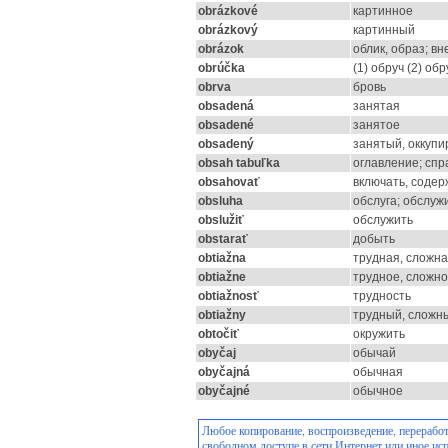
obrázkové
картинное
obrázkový
картинный
obrázok
облик, образ; в
obrúčka
(1) обруч (2) об
obrva
бровь
obsadená
занятая
obsadené
занятое
obsadený
занятый, оккуп
obsah tabuľka
оглавление; спр
obsahovať
включать, содер
obsluha
обслуга; обслуж
obslužiť
обслужить
obstarať
добыть
obtiažna
трудная, сложн
obtiažne
трудное, сложн
obtiažnosť
трудность
obtiažny
трудный, сложн
obtočiť
окружить
obyčaj
обычай
obyčajná
обычная
obyčajné
обычное
Любое копирование, воспроизведение, переработ
свободном доступе в сети Интернет или иное ис