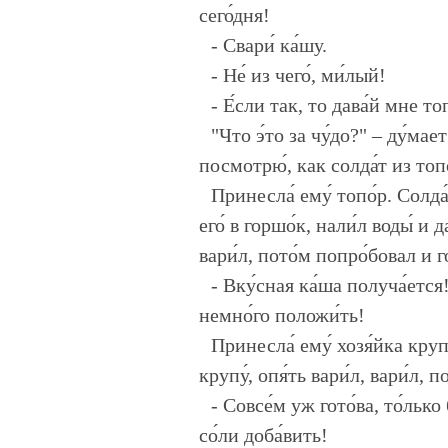
сего́дня!
- Свари́ ка́шу.
- Не́ из чего́, ми́лый!
- Е́сли так, то дава́й мне топ
"Что э́то за чу́до?" – ду́мает
посмотрю́, как солда́т из топо
Принесла́ ему́ топо́р. Солда́
его́ в горшо́к, нали́л воды́ и д
вари́л, пото́м попро́бовал и г
- Вку́сная ка́ша получа́ется
немно́го положи́ть!
Принесла́ ему́ хозя́йка круп
крупу́, опя́ть вари́л, вари́л, 
- Совсе́м уж гото́ва, то́лько
со́ли доба́вить!