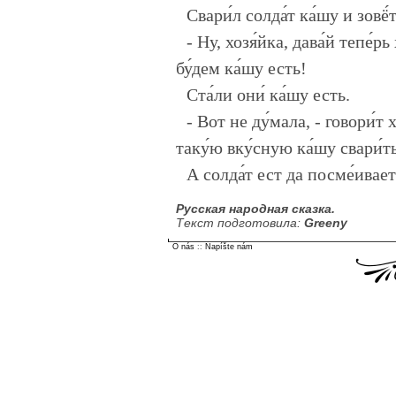
Свари́л солда́т ка́шу и зовё́т
- Ну, хозя́йка, дава́й тепе́рь
бу́дем ка́шу есть!
Ста́ли они́ ка́шу есть.
- Вот не ду́мала, - говори́т х
таку́ю вку́сную ка́шу свари́т
А солда́т ест да посме́ивает
Русская народная сказка.
Текст подготовила:
Greeny
O nás
::
Napíšte nám