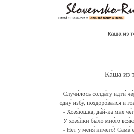
Hlavná
::
RuskoDnes
::
Diskusné fórum o Rusku
Каша из 
Ка́ша из 
Случи́лось солда́ту идти́ че
одну́ избу́, поздоро́вался и го
- Хозя́юшка, да́й-ка мне че́г
У хозя́йки бы́ло мно́го вся́ко
- Нет у меня́ ничего́! Сама́ е